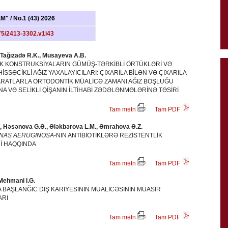
M" / No.1 (43) 2026
5/2413-3302.v1i43
 Tağızadə R.K., Musayeva A.B.
K KONSTRUKSİYALARIN GÜMÜŞ-TƏRKİBLİ ÖRTÜKLƏRİ VƏ
SƏCİKLİ AĞIZ YAXALAYICILARI: ÇIXARILA BİLƏN VƏ ÇIXARILA
RATLARLA ORTODONTİK MÜALİCƏ ZAMANI AĞIZ BOŞLUĞU
NA VƏ SELİKLİ QİŞANIN İLTİHABİ ZƏDƏLƏNMƏLƏRİNƏ TƏSİRİ
Tam mətn
Tam PDF
, Həsənova G.Ə., Ələkbərova L.M., Əmrahova Ə.Z.
NAS AERUGINOSA
-NIN ANTİBİOTİKLƏRƏ REZİSTENTLİK
İ HAQQINDA
Tam mətn
Tam PDF
Mehmani I.G.
BAŞLANĞIC DİŞ KARİYESİNİN MÜALİCƏSİNİN MÜASİR
ARI
Tam mətn
Tam PDF