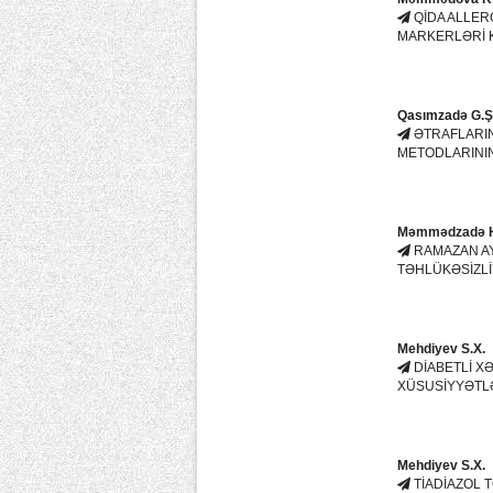
QİDA ALLER
MARKERLƏRİ Kİ
Qasımzadə G.Ş
ƏTRAFLARI
METODLARININ
Məmmədzadə H.
RAMAZAN AY
TƏHLÜKƏSİZLİY
Mehdiyev S.X.
DİABETLİ 
XÜSUSİYYƏTL
Mehdiyev S.X.
TİADİAZOL 