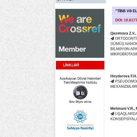
"TİBB VƏ EL
DOI:
10.6177
Qasımova Z.V.,
ORTODONTİ
GÜMÜŞ NANOHİS
BİLMƏYƏN APA
MİKROBİOTASI
LİNKLƏR
Heydərova F.H.
PSEUDOMO
MEXANİZMLƏR
Mehmani V.R., 
UŞAQLARDA 
KONSEPSİYAL