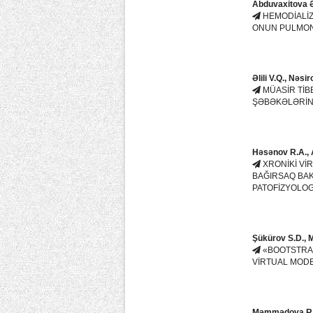
Abduvaxitova Ə
HEMODİALİZ
ONUN PULMONA
Əlili V.Q., Nəsir
MÜASİR TİB
ŞƏBƏKƏLƏRİNİ
Həsənov R.A., 
XRONİKİ Vİ
BAĞIRSAQ BAK
PATOFİZYOLOG
Şükürov S.D., M
«BOOTSTRA
VİRTUAL MODE
Məmmədova R.Y