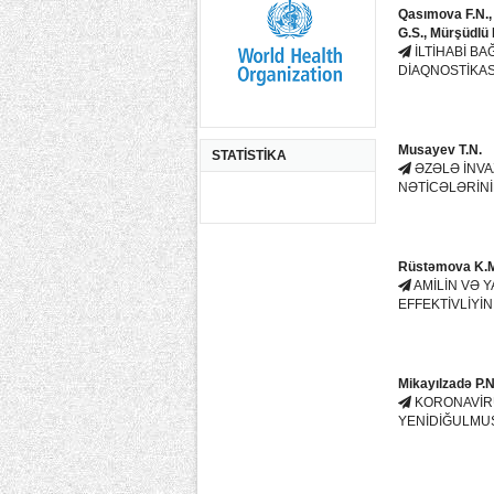
Qasımova F.N.,
G.S., Mürşüdlü 
İLTİHABİ B
DİAQNOSTİKAS
Musayev T.N.
STATİSTİKA
ƏZƏLƏ İNVA
NƏTİCƏLƏRİNİ
Rüstəmova K.M
AMİLİN VƏ 
EFFEKTİVLİYİ
Mikayılzadə P.N
KORONAVİR
YENİDİĞULMUŞ