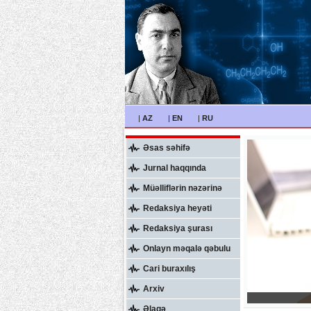
|
AZ
|
EN
|
RU
Əsas səhifə
Jurnal haqqında
Müəlliflərin nəzərinə
Redaksiya heyəti
Redaksiya şurası
Onlayn məqalə qəbulu
Cari buraxılış
Arxiv
Əlaqə