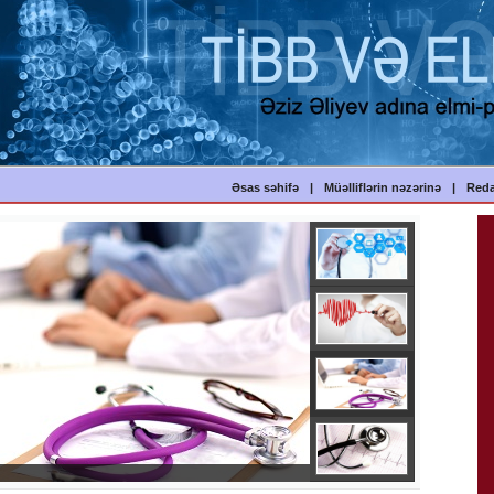
Əsas səhifə
|
Müəlliflərin nəzərinə
|
Reda