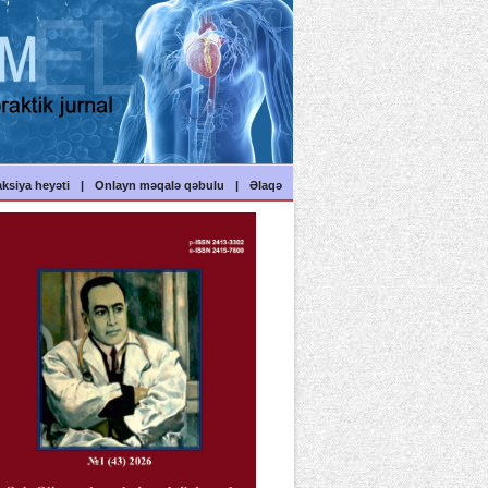
ksiya heyəti
|
Onlayn məqalə qəbulu
|
Əlaqə