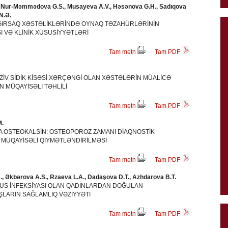
 Nur-Məmmədova G.S., Musayeva A.V., Həsənova G.H., Sadıqova
N.Ə.
AĞIRSAQ XƏSTƏLİKLƏRİNDƏ OYNAQ TƏZAHÜRLƏRİNİN
I VƏ KLİNİK XÜSUSİYYƏTLƏRİ
Tam mətn
Tam PDF
ZİV SİDİK KİSƏSİ XƏRÇƏNGİ OLAN XƏSTƏLƏRİN MÜALİCƏ
N MÜQAYİSƏLİ TƏHLİLİ
Tam mətn
Tam PDF
.
YA OSTEOKALSİN: OSTEOPOROZ ZAMANI DİAQNOSTİK
N MÜQAYİSƏLİ QİYMƏTLƏNDİRİLMƏSİ
Tam mətn
Tam PDF
., Əkbərova A.S., Rzaeva L.A., Dadaşova D.T., Azhdarova B.T.
US İNFEKSİYASI OLAN QADINLARDAN DOĞULAN
LARIN SAĞLAMLIQ VƏZİYYƏTİ
Tam mətn
Tam PDF