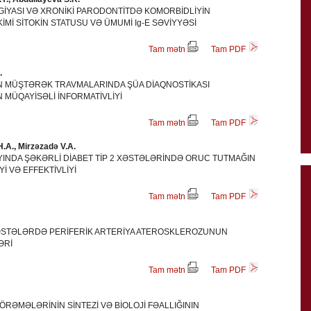
GİYASI VƏ XRONİKİ PARODONTİTDƏ KOMORBİDLİYİN
Mİ SİTOKİN STATUSU VƏ ÜMUMİ Ig-E SƏVİYYƏSİ
Tam mətn
Tam PDF
.
N MÜŞTƏRƏK TRAVMALARINDA ŞÜA DİAQNOSTİKASI
 MÜQAYİSƏLİ İNFORMATİVLİYİ
Tam mətn
Tam PDF
A., Mirzəzadə V.A.
INDA ŞƏKƏRLİ DİABET TİP 2 XƏSTƏLƏRİNDƏ ORUC TUTMAĞIN
İ VƏ EFFEKTİVLİYİ
Tam mətn
Tam PDF
XƏSTƏLƏRDƏ PERİFERİK ARTERİYA ATEROSKLEROZUNUN
ƏRİ
Tam mətn
Tam PDF
TÖRƏMƏLƏRİNİN SİNTEZİ VƏ BİOLOJİ FƏALLIĞININ