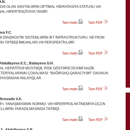
.N.
DƏ OLAN XƏSTƏLƏRİN OPTİMAL HİDRATASİYA STATUSU VƏ
L HİPERTENZİYAYA TƏSİRİ
Tam mətn
Tam PDF
ova F.C.
Bİ DİAQNOSTİK SİSTEMLƏRİN İKT İNFRASTRUKTURU: NEYRON
N TƏTBİQİ İMKANLARI VƏ PERSPEKTİVLƏRİ
Tam mətn
Tam PDF
Abdullayeva E.C., Babayeva G.H.
RAL HEPATİTDƏ MÜSTƏQİL RİSK GÖSTƏRİCİSİ KİMİ NAZİK
TERİYALARININ ÇOXALMASI: “BAĞIRSAQ-QARACİYƏR” OXUNUN
İYASINDAN ANLAYIŞLAR
Tam mətn
Tam PDF
irzəzadə V.A.
P» YANAŞMASININ NORMO- VƏ HİPERPROLAKTİNEMİYA ÜÇÜN
LLƏRİN YARADILMASINDA TƏTBİQİ
Tam mətn
Tam PDF
., Abdullayeva S.R.