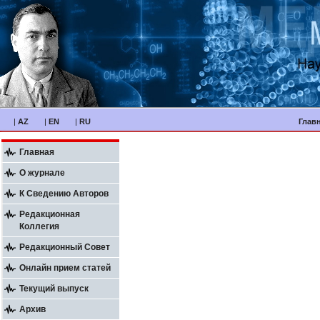
|
AZ
|
EN
|
RU
Глав
Главная
О журнале
К Сведению Авторов
Редакционная
Коллегия
Редакционный Совет
Онлайн прием статей
Текущий выпуск
Архив