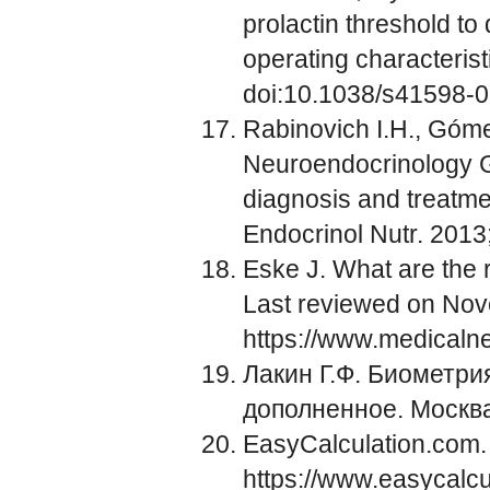
prolactin threshold to
operating characterist
doi:10.1038/s41598-
Rabinovich I.H., Góme
Neuroendocrinology Gr
diagnosis and treatme
Endocrinol Nutr. 2013
Eske J. What are the
Last reviewed on Nov
https://www.medical
Лакин Г.Ф. Биометри
дополненное. Москва
EasyCalculation.com. 
https://www.easycalcu