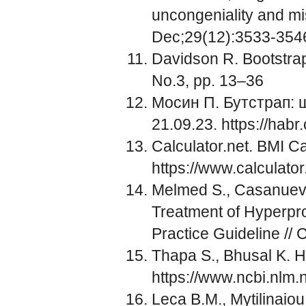
uncongeniality and mi
Dec;29(12):3533-354
Davidson R. Bootstrap
No.3, pp. 13–36
Мосин П. Бутстрап: 
21.09.23.
https://habr
Calculator.net. BMI C
https://www.calculator
Melmed S., Casanueva 
Treatment of Hyperpro
Practice Guideline //
Thapa S., Bhusal K. H
https://www.ncbi.nlm
Leca B.M., Mytilinaiou 