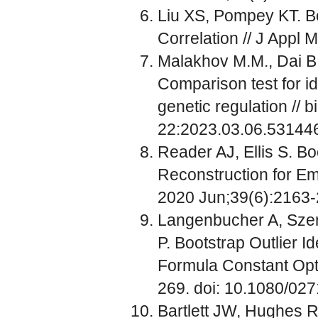
Liu XS, Pompey KT. Bo
Correlation // J Appl
Malakhov M.M., Dai B
Comparison test for id
genetic regulation // b
22:2023.03.06.531446
Reader AJ, Ellis S. B
Reconstruction for E
2020 Jun;39(6):2163-
Langenbucher A, Szen
P. Bootstrap Outlier Id
Formula Constant Opti
269. doi: 10.1080/0
Bartlett JW, Hughes R