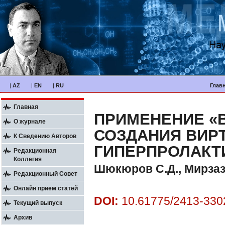
|
AZ
|
EN
|
RU
Глав
Главная
ПРИМЕНЕНИЕ «
О журнале
СОЗДАНИЯ ВИР
К Сведению Авторов
ГИПЕРПРОЛАКТ
Редакционная
Коллегия
Шюкюров С.Д., Мирзаз
Редакционный Совет
Онлайн прием статей
DOI:
10.61775/2413-3302
Текущий выпуск
Архив