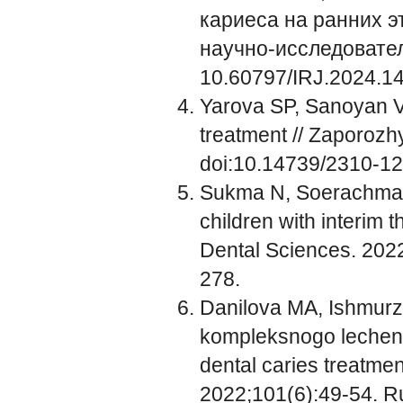
кариеса на ранних э
научно-исследовател
10.60797/IRJ.2024.14
Yarova SP, Sanoyan VV
treatment // Zaporozh
doi:10.14739/2310-12
Sukma N, Soerachman
children with interim t
Dental Sciences. 202
278.
Danilova MA, Ishmurz
kompleksnogo lecheniy
dental caries treatmen
2022;101(6):49-54. R