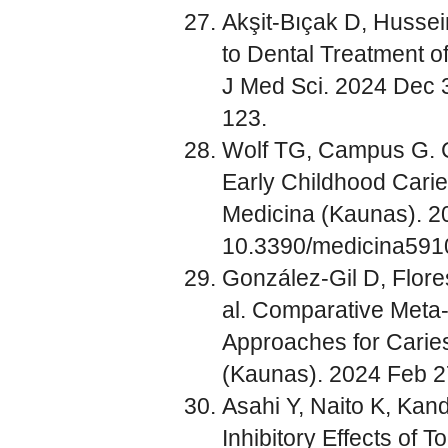
Akşit-Bıçak D, Hussei
to Dental Treatment of
J Med Sci. 2024 Dec 
123.
Wolf TG, Campus G. C
Early Childhood Carie
Medicina (Kaunas). 20
10.3390/medicina591
González-Gil D, Flore
al. Comparative Meta-
Approaches for Caries
(Kaunas). 2024 Feb 2
Asahi Y, Naito K, Kanda
Inhibitory Effects of T