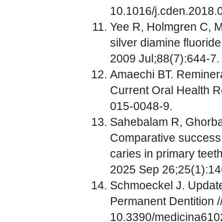
10.1016/j.cden.2018.
Yee R, Holmgren C, Mu
silver diamine fluorid
2009 Jul;88(7):644-7
Amaechi BT. Remineraliz
Current Oral Health 
015-0048-9.
Sahebalam R, Ghorbani
Comparative success o
caries in primary teet
2025 Sep 26;25(1):14
Schmoeckel J. Update
Permanent Dentition /
10.3390/medicina610