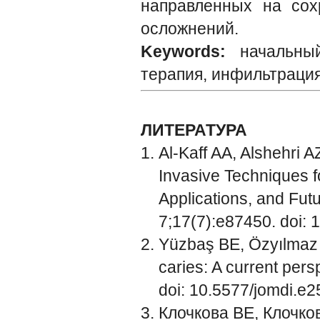
направленных на сох
осложнений.
Keywords:
начальны
терапия, инфильтраци
ЛИТЕРАТУРА
Al-Kaff AA, Alshehri A
Invasive Techniques f
Applications, and Futu
7;17(7):e87450. doi: 
Yüzbaş BE, Özyılmaz 
caries: A current per
doi: 10.5577/jomdi.e
Клочкова ВЕ, Клочко