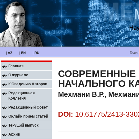
|
AZ
|
EN
|
RU
Глав
Главная
СОВРЕМЕННЫЕ 
О журнале
НАЧАЛЬНОГО КА
К Сведению Авторов
Мехмани В.Р., Мехмани
Редакционная
Коллегия
Редакционный Совет
DOI:
10.61775/2413-3302
Онлайн прием статей
Текущий выпуск
Архив