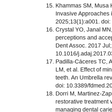
Khammas SM, Musa HT,
Invasive Approaches in
2025;13(1):a001. doi
Crystal YO, Janal MN
perceptions and accept
Dent Assoc. 2017 Jul;
10.1016/j.adaj.2017.0
Padilla-Cáceres TC, 
LM, et al. Effect of mi
teeth. An Umbrella re
doi: 10.3389/fdmed.2
Dorri M, Martinez-Zap
restorative treatment 
managing dental cari