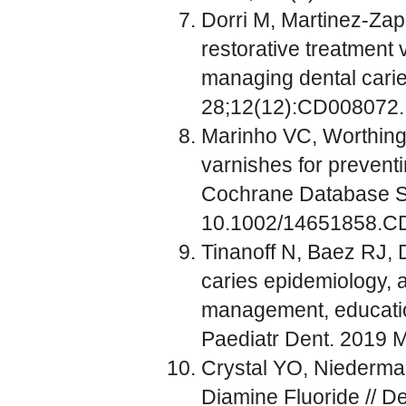
Dorri M, Martinez-Zap
restorative treatment 
managing dental cari
28;12(12):CD008072.
Marinho VC, Worthingt
varnishes for preventi
Cochrane Database Sy
10.1002/14651858.C
Tinanoff N, Baez RJ, D
caries epidemiology, a
management, education
Paediatr Dent. 2019 M
Crystal YO, Niederma
Diamine Fluoride // D