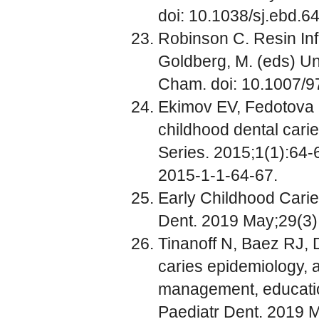
doi: 10.1038/sj.ebd.6
Robinson C. Resin Infi
Goldberg, M. (eds) Un
Cham. doi: 10.1007/
Ekimov EV, Fedotova 
childhood dental car
Series. 2015;1(1):64-
2015-1-1-64-67.
Early Childhood Carie
Dent. 2019 May;29(3):
Tinanoff N, Baez RJ, D
caries epidemiology, a
management, education
Paediatr Dent. 2019 M