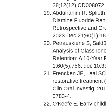
28;12(12):CD008072.
Abdulrahim R, Splieth
Diamine Fluoride Rena
Retrospective and Cro
2023 Dec 21;60(1):16
Petrauskienė S, Saldū
Analysis of Glass Io
Retention: A 10-Year 
1;60(5):756. doi: 10
Frencken JE, Leal SC,
restorative treatment
Clin Oral Investig. 2
0783-4.
O'Keefe E. Early chil