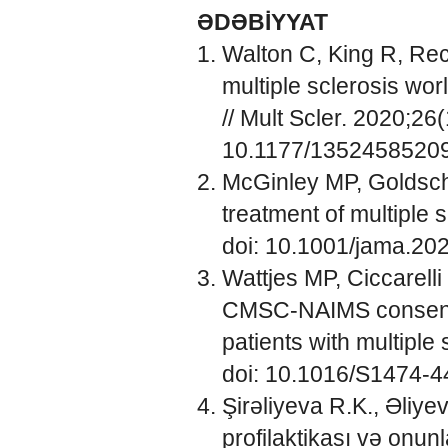
ƏDƏBİYYAT
Walton C, King R, Rec
multiple sclerosis worl
// Mult Scler. 2020;26
10.1177/1352458520
McGinley MP, Goldsc
treatment of multiple 
doi: 10.1001/jama.20
Wattjes MP, Ciccarell
CMSC-NAIMS consensu
patients with multiple
doi: 10.1016/S1474-
Şirəliyeva R.K., Əliye
profilaktikası və onun