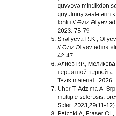
qüvvəyə mindikdən so
qoyulmuş xəstələrin kl
təhlili // Əziz Əliyev 
2023, 75-79
Şirəliyeva R.K., Əliye
// Əziz Əliyev adına e
42-47
Алиев Р.Р., Меликов
вероятной первой ат
Tezis materialı. 2026.
Uher T, Adzima A, Srp
multiple sclerosis: p
Scler. 2023;29(11-12
Petzold A, Fraser CL,