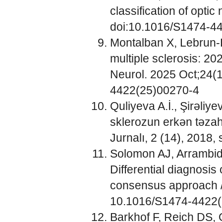
classification of opti
doi:10.1016/S1474-4
Montalban X, Lebrun-F
multiple sclerosis: 20
Neurol. 2025 Oct;24(
4422(25)00270-4
Quliyeva A.İ., Şirəliy
sklerozun erkən təzahür
Jurnalı, 2 (14), 2018,
Solomon AJ, Arrambid
Differential diagnosis
consensus approach //
10.1016/S1474-4422
Barkhof F, Reich DS,