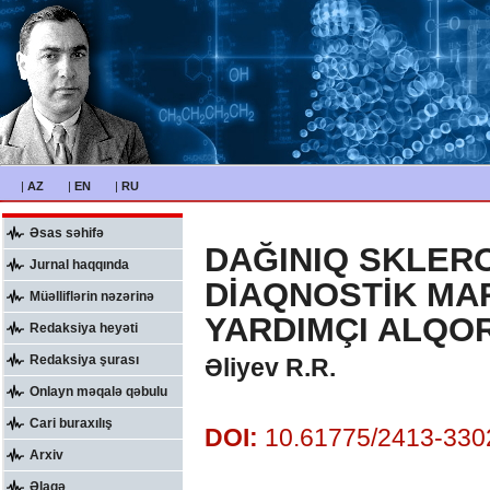
|
AZ
|
EN
|
RU
Əsas səhifə
DAĞINIQ SKLER
Jurnal haqqında
DİAQNOSTİK MA
Müəlliflərin nəzərinə
YARDIMÇI ALQO
Redaksiya heyəti
Redaksiya şurası
Əliyev R.R.
Onlayn məqalə qəbulu
Cari buraxılış
DOI:
10.61775/2413-3302
Arxiv
Əlaqə