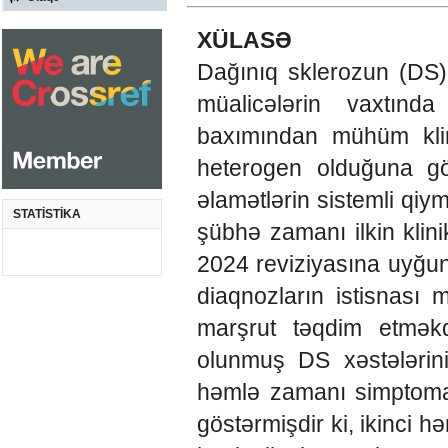
XÜLASƏ
Dağınıq sklerozun (DS) 
müalicələrin vaxtında
baxımından mühüm klini
heterogen olduğuna g
əlamətlərin sistemli qiy
STATİSTİKA
şübhə zamanı ilkin klin
2024 reviziyasına uyğun 
diaqnozların istisnası 
marşrut təqdim etməkd
olunmuş DS xəstələrinin
həmlə zamanı simptomati
göstərmişdir ki, ikinci