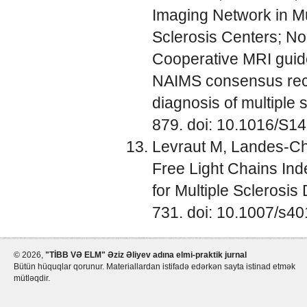
Imaging Network in Mul
Sclerosis Centers; No
Cooperative MRI gui
NAIMS consensus reco
diagnosis of multiple 
879. doi: 10.1016/S1
Levraut M, Landes-Ch
Free Light Chains In
for Multiple Sclerosis
731. doi: 10.1007/s4
©
2026,
"TİBB VƏ ELM" Əziz Əliyev adına elmi-praktik jurnal
Bütün hüquqlar qorunur. Materiallardan istifadə edərkən sayta istinad etmək
mütləqdir.