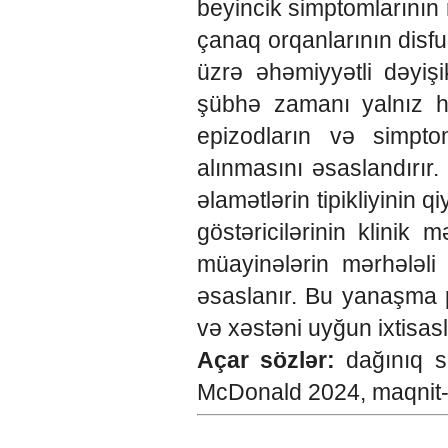
beyincik simptomlarının 
çanaq orqanlarının disfu
üzrə əhəmiyyətli dəyiş
şübhə zamanı yalnız haz
epizodların və simpt
alınmasını əsaslandırır.
əlamətlərin tipikliyinin
göstəricilərinin klinik 
müayinələrin mərhələli 
əsaslanır. Bu yanaşma 
və xəstəni uyğun ixtisa
Açar sözlər:
dağınıq s
McDonald 2024, maqnit-