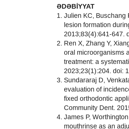
ƏDƏBİYYAT
Julien KC, Buschang 
lesion formation durin
2013;83(4):641-647. 
Ren X, Zhang Y, Xiang
oral microorganisms an
treatment: a systemat
2023;23(1):204. doi:
Sundararaj D, Venkata
evaluation of incidenc
fixed orthodontic appl
Community Dent. 2015
James P, Worthington 
mouthrinse as an adjun