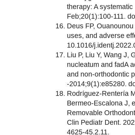
therapy: A systematic
Feb;20(1):100-111. do
Deus FP, Ouanounou A.
uses, and adverse effe
10.1016/j.identj.2022.
Liu P, Liu Y, Wang J, 
nucleatum and fadA adh
and non-orthodontic p
-2014;9(1):e85280. do
Rodríguez-Rentería M
Bermeo-Escalona J, e
Removable Orthodontic
Clin Pediatr Dent. 20
4625-45.2.11.