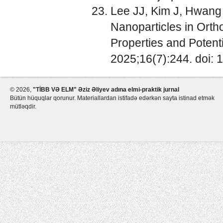
Lee JJ, Kim J, Hwang 
Nanoparticles in Orth
Properties and Potenti
2025;16(7):244. doi: 
©
2026,
"TİBB VƏ ELM" Əziz Əliyev adına elmi-praktik jurnal
Bütün hüquqlar qorunur. Materiallardan istifadə edərkən sayta istinad etmək
mütləqdir.