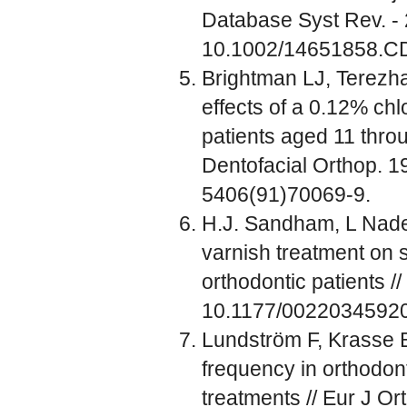
Database Syst Rev. -
10.1002/14651858.C
Brightman LJ, Terezha
effects of a 0.12% ch
patients aged 11 throu
Dentofacial Orthop. 1
5406(91)70069-9.
H.J. Sandham, L Nadeau
varnish treatment on s
orthodontic patients /
10.1177/0022034592
Lundström F, Krasse B
frequency in orthodont
treatments // Eur J Or