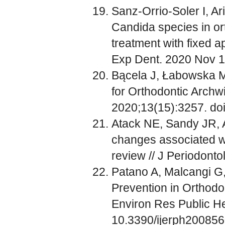
Sanz-Orrio-Soler I, A
Candida species in ort
treatment with fixed ap
Exp Dent. 2020 Nov 1
Bącela J, Łabowska MB
for Orthodontic Archwi
2020;13(15):3257. do
Atack NE, Sandy JR, A
changes associated wi
review // J Periodonto
Patano A, Malcangi G,
Prevention in Orthodon
Environ Res Public He
10.3390/ijerph200856