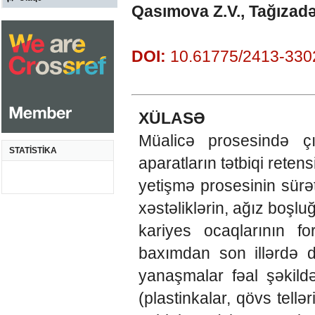
Qasımova Z.V., Tağızad
DOI:
10.61775/2413-3302
XÜLASƏ
Müalicə prosesində çı
STATİSTİKA
aparatların tətbiqi rete
yetişmə prosesinin sürət
xəstəliklərin, ağız boşlu
kariyes ocaqlarının f
baxımdan son illərdə d
yanaşmalar fəal şəkildə
(plastinkalar, qövs tellə