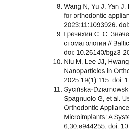
Wang N, Yu J, Yan J, 
for orthodontic applia
2023;11:1093926. doi
Гречихин С. С. Знач
стоматологии // Balti
doi: 10.26140/bgz3-
Niu M, Lee JJ, Hwang 
Nanoparticles in Ortho
2025;19(1):115. doi:
Sycińska-Dziarnowsk
Spagnuolo G, et al. Us
Orthodontic Appliance
Microimplants: A Syst
6;30:e944255. doi: 