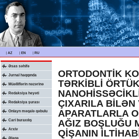
|
AZ
|
EN
|
RU
Əsas səhifə
ORTODONTİK KO
Jurnal haqqında
TƏRKİBLİ ÖRTÜ
Müəlliflərin nəzərinə
NANOHİSSƏCİKLİ
Redaksiya heyəti
ÇIXARILA BİLƏN
Redaksiya şurası
APARATLARLA O
Onlayn məqalə qəbulu
Cari buraxılış
AĞIZ BOŞLUĞU M
Arxiv
QİŞANIN İLTİHA
Əlaqə