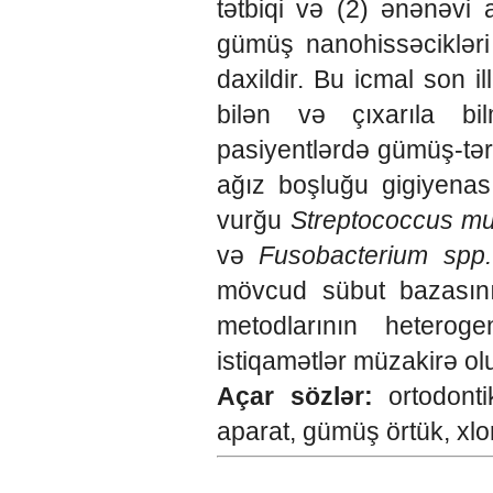
tətbiqi və (2) ənənəvi a
gümüş nanohissəcikləri (
daxildir. Bu icmal son il
bilən və çıxarıla bi
pasiyentlərdə gümüş-tərk
ağız boşluğu gigiyenası/i
vurğu
Streptococcus mu
və
Fusobacterium spp.
mövcud sübut bazasının
metodlarının heteroge
istiqamətlər müzakirə ol
Açar sözlər:
ortodont
aparat, gümüş örtük, xlo