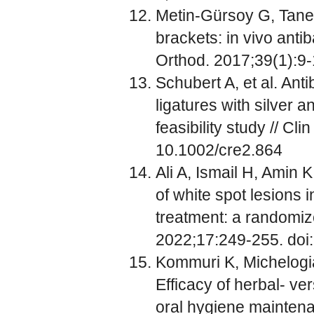
Metin-Gürsoy G, Taner
brackets: in vivo antib
Orthod. 2017;39(1):9-
Schubert A, et al. Anti
ligatures with silver 
feasibility study // C
10.1002/cre2.864
Ali A, Ismail H, Amin 
of white spot lesions 
treatment: a randomized
2022;17:249-255. doi:
Kommuri K, Michelogi
Efficacy of herbal- 
oral hygiene maintena